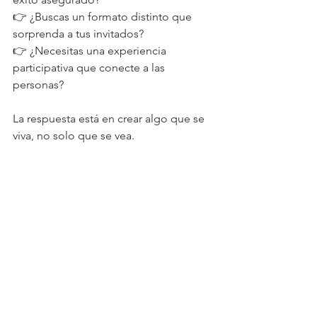
👉 ¿Buscas un formato distinto que 
sorprenda a tus invitados?
👉 ¿Necesitas una experiencia 
participativa que conecte a las 
personas?
La respuesta está en crear algo que se 
viva, no solo que se vea.
Seguimos creando momentos 
inolvidables
En Finca El Teular seguimos apostando 
por experiencias que emocionan, que 
unen y que dejan huella. Porque 
creemos que la verdadera magia 
ocurre cuando las personas se sienten 