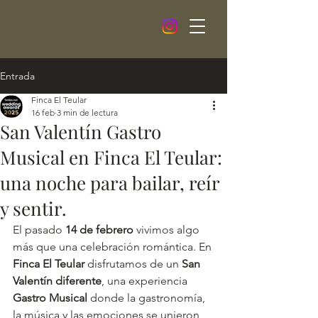
Entrada
Finca El Teular
16 feb
3 min de lectura
San Valentín Gastro
Musical en Finca El Teular:
una noche para bailar, reír
y sentir.
El pasado 
14 de febrero
 vivimos algo 
más que una celebración romántica. En 
Finca El Teular
 disfrutamos de un 
San 
Valentín diferente
, una experiencia 
Gastro Musical
 donde la gastronomía, 
la música y las emociones se unieron 